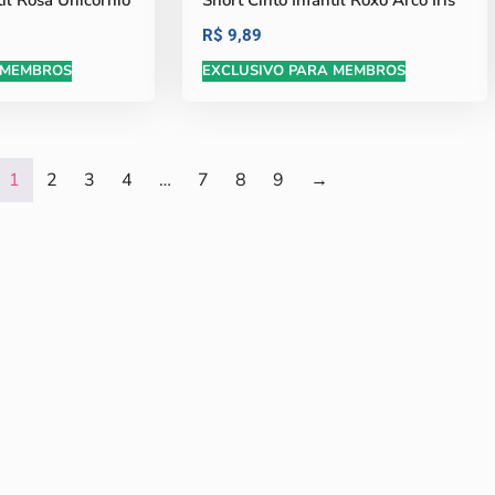
til Rosa Unicórnio
Short Cinto Infantil Roxo Arco Íris
R$
9,89
 MEMBROS
EXCLUSIVO PARA MEMBROS
1
2
3
4
…
7
8
9
→