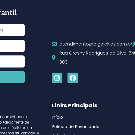
antil
atendimento@bigolekids.com.br
Rua Oresny Rodrigues da Silva, 64
003
Links Principais
 encaminhado o
Início
 (decorrente de
Política de Privacidade
o de crédito ou em
mesma titularidade. A